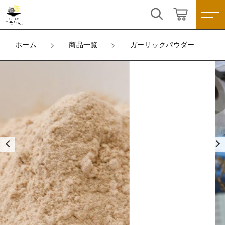
カートに商品を追加しました
こだわり検索
ログイン / 会員登録
ホーム
商品一覧
ガーリックパウダー
親カテゴリ
ガーリックパウダー
すべて
お気に入り
数量
子カテゴリ
カレー
270円
（税込）
スパイスキット
すべての商品
価格帯
カレー
スパイス
ショッピングを続ける
～
スパイスキット
米
その他
スパイス
在庫あり
セール
カートを確認する
雑貨
米