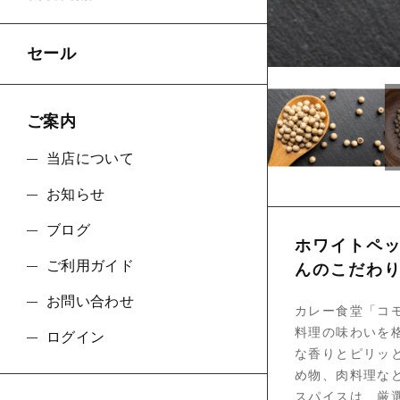
ショ
セール
ご案内
当店について
お知らせ
ブログ
ホワイトペ
ご利用ガイド
んのこだわ
お問い合わせ
カレー食堂「コ
料理の味わいを
ログイン
な香りとピリッ
め物、肉料理な
スパイスは、厳