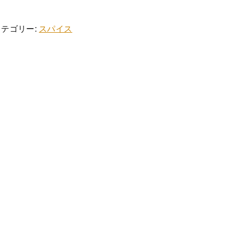
する
イ
新着商品
ト
ペ
カテゴリー:
スパイス
セール
ッ
パ
ー
個
当店について
お知らせ
ブログ
ご利用ガイド
お問い合わせ
ログイン