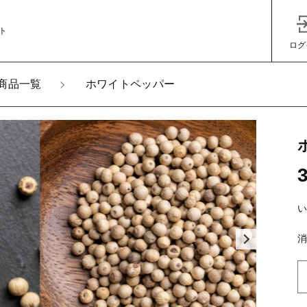
ト
ログ
商品一覧
ホワイトペッパー
加しました
子カテゴリ
イトペッパー
その他
い
消
在庫あり
セ