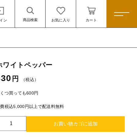
商品検索
イン
お気に入り
カート
ホーム
ホワイトペッパー
すべての商品
330
円
カレー
（税込）
330円
（税込）
スパイスキット
くつ買っても600円
スパイス
費税込5,000円以上で配送料無料
ール
米
ホ
お買い物カゴに追加
雑貨
ワ