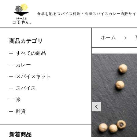
食卓を彩るスパイス料理・冷凍スパイスカレー通販サイ
ホーム
商品カテゴリ
カートに商品を追
親カテゴリ
すべての商品
カレー
スパイスキット
ホワ
スパイス
数量
価格帯
米
～
雑貨
並び順
新着商品