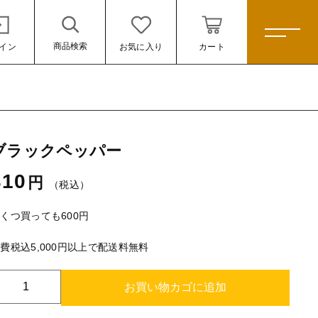
商品検索
イン
お気に入り
カート
ホーム
ブラックペッパー
すべての商品
310
円
カレー
（税込）
310円
（税込）
スパイスキット
くつ買っても600円
スパイス
費税込5,000円以上で配送料無料
ール
米
ブ
お買い物カゴに追加
雑貨
ラ