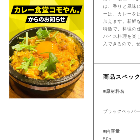
は、香りと風味
ーは、カレーを
加えます。新鮮
特徴で、料理の
パイス料理を楽
入できるので、
商品スペッ
■原材料名
ブラックペッパー
■内容量
50g