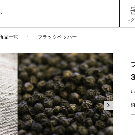
ト
ログ
商品一覧
ブラックペッパー
加しました
子カテゴリ
ックペッパー
その他
い
消
在庫あり
セ