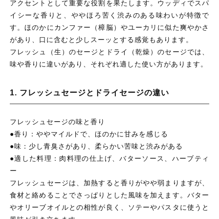
アクセントとして重要な役割を果たします。ウッディでスパ
イシーな香りと、ややほろ苦く渋みのある味わいが特徴で
す。ほのかにカンファー（樟脳）やユーカリに似た爽やかさ
があり、口に含むと少しスーッとする感覚もあります。
フレッシュ（生）のセージとドライ（乾燥）のセージでは、
味や香りに違いがあり、それぞれ適した使い方があります。
1. フレッシュセージとドライセージの違い
フレッシュセージの味と香り
●香り：ややマイルドで、ほのかに甘みを感じる
●味：少し青臭さがあり、柔らかい苦味と渋みがある
●適した料理：肉料理の仕上げ、バターソース、ハーブティ
ー
フレッシュセージは、加熱すると香りがやや弱まりますが、
食材と絡めることでさっぱりとした風味を加えます。バター
やオリーブオイルとの相性が良く、ソテーやパスタに使うと