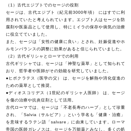
（1）古代エジプトでのセージの役割
セージは、古代エジプト（紀元前3000年頃） にはすでに利
用されていたと考えられています。エジプト人はセージを防
腐剤や医薬品として使用し、特にミイラの保存や病気の治療
に役立てていました。
また、セージは「女性の健康に良い」とされ、妊娠促進やホ
ルモンバランスの調整に効果があると信じられていました。
（2）古代ギリシャとローマでの利用
古代ギリシャでは、セージは「神聖な薬草」として知られて
おり、哲学者や医師がその効能を研究していました。
●ヒポクラテス（医学の父） は、セージを解熱や消化促進の
ための薬草として推奨。
●ディオスコリデス（1世紀のギリシャ人医師） は、セージ
を傷の治療や抗炎症剤として活用。
古代ローマでは、セージは「不老長寿のハーブ」として珍重
され、「Salvia（サルビア）」という学名も「健康・治癒」
を意味するラテン語「salvare」に由来しています。ローマ
帝国の医師ガレノスは、セージを万能薬とみなし、多くの処