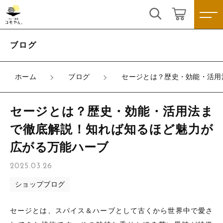
こだわり検索
ログイン / 会員登録
ブログ
親カテゴリ
すべて
お気に入り
ホーム
ブログ
セージとは？歴史・効能・活用
子カテゴリ
カレー
セージとは？歴史・効能・活用法ま
スパイスキット
で徹底解説！知れば知るほど魅力が
すべての商品
価格帯
広がる万能ハーブ
カレー
スパイス
～
2025.03.26
スパイスキット
米
その他
ショップブログ
スパイス
在庫あり
セール
雑貨
米
セージとは、スパイス＆ハーブとして古くから世界中で愛さ