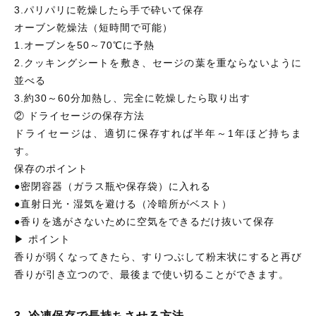
3.パリパリに乾燥したら手で砕いて保存
オーブン乾燥法（短時間で可能）
1.オーブンを50～70℃に予熱
2.クッキングシートを敷き、セージの葉を重ならないように
並べる
3.約30～60分加熱し、完全に乾燥したら取り出す
② ドライセージの保存方法
ドライセージは、適切に保存すれば半年～1年ほど持ちま
す。
保存のポイント
●密閉容器（ガラス瓶や保存袋）に入れる
●直射日光・湿気を避ける（冷暗所がベスト）
●香りを逃がさないために空気をできるだけ抜いて保存
▶ ポイント
香りが弱くなってきたら、すりつぶして粉末状にすると再び
香りが引き立つので、最後まで使い切ることができます。
3. 冷凍保存で長持ちさせる方法