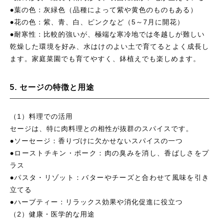
●葉の色：灰緑色（品種によって紫や黄色のものもある）
●花の色：紫、青、白、ピンクなど（5～7月に開花）
●耐寒性：比較的強いが、極端な寒冷地では冬越しが難しい
乾燥した環境を好み、水はけのよい土で育てるとよく成長し
ます。家庭菜園でも育てやすく、鉢植えでも楽しめます。
5. セージの特徴と用途
（1）料理での活用
セージは、特に肉料理との相性が抜群のスパイスです。
●ソーセージ：香りづけに欠かせないスパイスの一つ
●ローストチキン・ポーク：肉の臭みを消し、香ばしさをプ
ラス
●パスタ・リゾット：バターやチーズと合わせて風味を引き
立てる
●ハーブティー：リラックス効果や消化促進に役立つ
（2）健康・医学的な用途