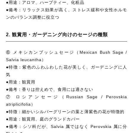
●用途：アロマ、ハーブティー、化粧品
●備考：リラックス効果が高く、ストレス緩和や女性ホルモ
ンのバランス調整に役立つ
2. 観賞用・ガーデニング向けのセージの種類
⑥ メキシカンブッシュセージ（Mexican Bush Sage /
Salvia leucantha）
●特徴：紫色のふわふわした花が美しく、ガーデニングに人
気
●用途：観賞用
●備考：香りは控えめで、食用には適さない
⑦ ロシアンセージ（Russian Sage / Perovskia
atriplicifolia）
●特徴：細かいシルバーグリーンの葉と薄紫色の花が特徴的
●用途：観賞用、庭のグランドカバー
●備考：シソ科だが、Salvia 属ではなく Perovskia 属に分