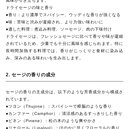
風味が引き立ちます。
ドライセージの味と香り
●香り：より濃厚でスパイシー、ウッディな香りが強くなる
●味：苦味と渋みが凝縮され、より力強い味わいに
●適した料理：煮込み料理、ソーセージ、肉の下味付け
ドライセージは、フレッシュセージに比べて香りや味が凝縮
されているため、少量でも十分に風味を感じられます。特に
長時間加熱する料理では、香りがじっくりと食材に染み込
み、深みのある味わいを生み出します。
2. セージの香りの成分
セージの香りの主成分は、以下のような芳香成分から構成さ
れています。
●ツヨン（Thujone）：スパイシーで樟脳のような香り
●カンファー（Camphor）：清涼感のあるすっきりした香り
●ピネン（Pinene）：松の木のような爽やかさ
●リナロール（Linalool）：ほのかに甘くフローラルな香り