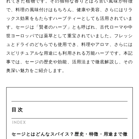
れてきた植物です。その独特な香りとほろ苦い風味が特徴
並び順
雑貨
で、料理の風味付けはもちろん、健康や美容、さらにはリラ
ックス効果をもたらすハーブティーとしても活用されていま
新着商品
す。セージは「賢者のハーブ」とも呼ばれ、古代ローマや中
世ヨーロッパでは薬草として重宝されていました。フレッシ
セール
ュとドライのどちらでも使用でき、料理やアロマ、さらには
スピリチュアルな用途にも利用される万能ハーブです。本記
事では、セージの歴史や効能、活用法まで徹底解説し、その
奥深い魅力をご紹介します。
当店について
お知らせ
ブログ
目次
ご利用ガイド
INDEX
お問い合わせ
セージとはどんなスパイス？歴史・特徴・用途まで徹
ログイン