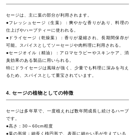
セージは、主に葉の部分が利用されます。
●フレッシュセージ（生葉）：爽やかな香りがあり、料理の
仕上げやハーブティーに使われる。
●ドライセージ（乾燥葉）：香りが凝縮され、長期間保存が
可能。スパイスとしてソーセージや肉料理に利用される。
●セージオイル（精油）：アロマセラピーやスキンケア、消
臭効果のある製品に用いられる。
特にドライセージは風味が強く、少量でも料理に深みを与え
るため、スパイスとして重宝されています。
4. セージの植物としての特徴
セージは多年草で、一度植えれば数年間成長し続けるハーブ
です。
●高さ：30～60cm程度
●葉の形状：細長く楕円形で、表面に細かい毛が生えている