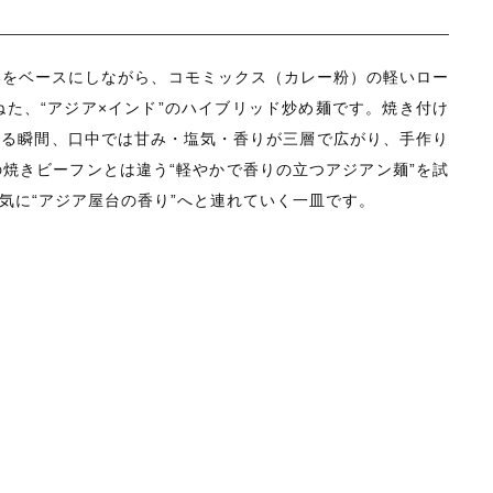
新着商品
セール
勢いをベースにしながら、コモミックス（カレー粉）の軽いロー
た、“アジア×インド”のハイブリッド炒め麺です。焼き付け
さる瞬間、口中では甘み・塩気・香りが三層で広がり、手作り
焼きビーフンとは違う“軽やかで香りの立つアジアン麺”を試
当店について
気に“アジア屋台の香り”へと連れていく一皿です。
お知らせ
ブログ
ご利用ガイド
お問い合わせ
ログイン