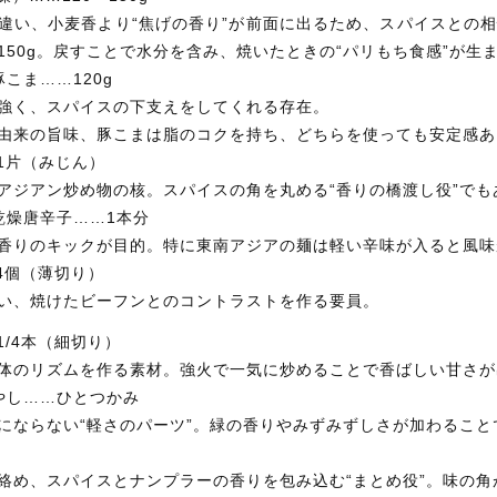
違い、小麦香より“焦げの香り”が前面に出るため、スパイスとの相
150g。戻すことで水分を含み、焼いたときの“パリもち食感”が生
 豚こま……120g
強く、スパイスの下支えをしてくれる存在。
由来の旨味、豚こまは脂のコクを持ち、どちらを使っても安定感あ
…1片（みじん）
アジアン炒め物の核。スパイスの角を丸める“香りの橋渡し役”でも
r 乾燥唐辛子……1本分
香りのキックが目的。特に東南アジアの麺は軽い辛味が入ると風味
/4個（薄切り）
い、焼けたビーフンとのコントラストを作る要員。
1/4本（細切り）
体のリズムを作る素材。強火で一気に炒めることで香ばしい甘さが
 もやし……ひとつかみ
にならない“軽さのパーツ”。緑の香りやみずみずしさが加わるこ
絡め、スパイスとナンプラーの香りを包み込む“まとめ役”。味の