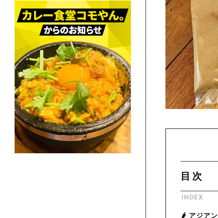
目次
INDEX
🌶️ ア