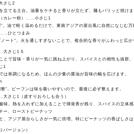
大さじ2
を立てる土台。油量をケチると香りが立たず、麺もパリッと焼けま
ス（カレー粉）……小さじ1
層”。油で軽く温めるだけで、東南アジアの屋台風に自然になじむ万
ラ……ひとつまみ
プノート”。火を通しすぎないことで、複合的な香りがふわっと広が
…大さじ1.5
ことで旨味・香りが一気に跳ね上がり、スパイスとの相性も抜群。
じ1
では単調になるため、ほんの少量の醤油が旨味の幅を広げます。
々
調整”。ビーフンは味を吸いやすいので、最後に必ず整えます。
……大さじ1（皮すりおろしも合う）
酸味。熱を入れずに加えることで揮発香が残り、スパイスの立体感
クチー、ローストピーナッツ
と、アジア屋台らしさが一気に倍増。特にピーナッツの香ばしさは
掘りバージョン）