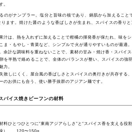
す。
るのがナンプラー。塩分と旨味の核であり、鍋肌から加えること
なります。焼けた醤のような香ばしさが生まれ、スパイスの香り
果汁は、熱を入れずに加えることで柑橘の揮発香が保たれ、味をシ
こま・もやし・青菜など、シンプルで火が通りやすいものが最適
。余計な調味料を重ねないことで、素材の甘み・焼け香・スパイス
卵を半熟で絡めることで、全体のバランスが整い、スパイスの強弱
魅力。
失敗しにくく、屋台風の香ばしさとスパイスの奥行きが共存する
ーのお供にも合う、使い勝手抜群のアジアン麺です。
ン・スパイス焼きビーフンの材料
）
材料ひとつひとつに“東南アジアらしさ”と“スパイス香を支える役
燥）……120〜150g