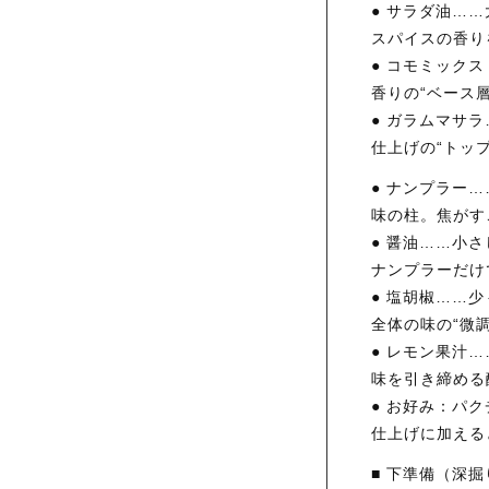
● サラダ油……
スパイスの香り
● コモミック
香りの“ベース
● ガラムマサ
仕上げの“トッ
● ナンプラー…
味の柱。焦がす
● 醤油……小さ
ナンプラーだけ
● 塩胡椒……少
全体の味の“微
● レモン果汁
味を引き締める
● お好み：パ
仕上げに加える
■ 下準備（深