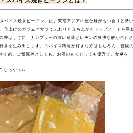
ジアン・スパイス焼きビーフンとは？
アン・スパイス焼きビーフン」は、東南アジアの屋台麺がもつ香りと
、仕上げのガラムマサラでふわりと立ち上がるトップノートを重ね
の香ばしさに、ナンプラーの深い旨味とレモンの爽快な酸が合わ
行きを生み出します。スパイス料理が好きな方はもちろん、普段の
すすめ。ご飯泥棒としても、お酒のあてとしても優秀で、食卓を一
こちらから↓↓