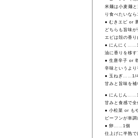
米麺は小麦麺と
り食べたいなら
● むきエビ or
どちらも旨味が
エビは殻の香り
● にんにく…
油に香りを移す
● 生唐辛子 o
辛味というより
● 玉ねぎ……1
甘みと旨味を補
● にんじん……
甘みと食感で全
● 小松菜 or
ビーフンが単調
● 卵……1個
仕上げに半熟で