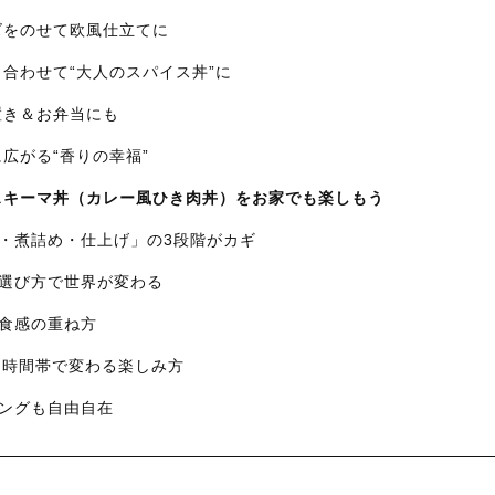
ーズをのせて欧風仕立てに
酒と合わせて“大人のスパイス丼”に
り置き＆お弁当にも
に広がる“香りの幸福”
イスキーマ丼（カレー風ひき肉丼）をお家でも楽しもう
め・煮詰め・仕上げ」の3段階がカギ
の選び方で世界が変わる
と食感の重ね方
節・時間帯で変わる楽しみ方
リングも自由自在