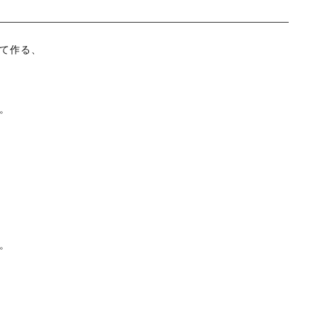
新着商品
セール
て作る、
。
当店について
お知らせ
ブログ
ご利用ガイド
お問い合わせ
。
ログイン