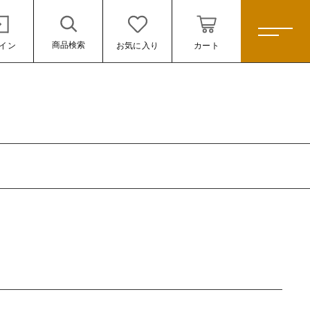
商品検索
イン
お気に入り
カート
ホーム
すべての商品
カレー
スパイスキット
スパイス
ール
米
雑貨