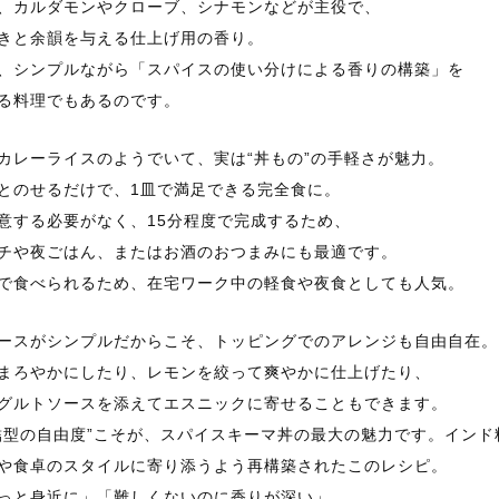
、カルダモンやクローブ、シナモンなどが主役で、
きと余韻を与える仕上げ用の香り。
、シンプルながら「スパイスの使い分けによる香りの構築」を
る料理でもあるのです。
カレーライスのようでいて、実は“丼もの”の手軽さが魅力。
とのせるだけで、1皿で満足できる完全食に。
意する必要がなく、15分程度で完成するため、
チや夜ごはん、またはお酒のおつまみにも最適です。
で食べられるため、在宅ワーク中の軽食や夜食としても人気。
ースがシンプルだからこそ、トッピングでのアレンジも自由自在。
まろやかにしたり、レモンを絞って爽やかに仕上げたり、
グルトソースを添えてエスニックに寄せることもできます。
結型の自由度”こそが、スパイスキーマ丼の最大の魅力です。イン
や食卓のスタイルに寄り添うよう再構築されたこのレシピ。
っと身近に」「難しくないのに香りが深い」