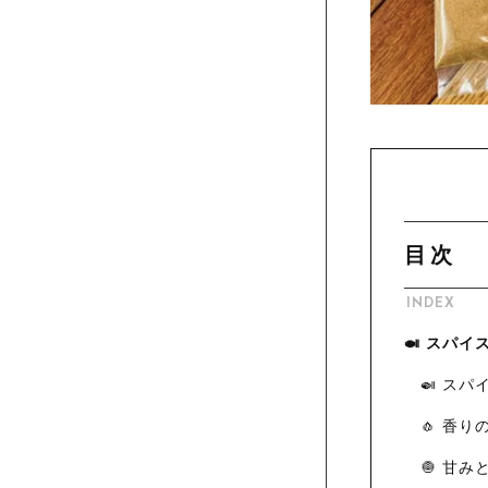
目次
INDEX
🍛 スパ
🍛 ス
🧄 香
🧅 甘