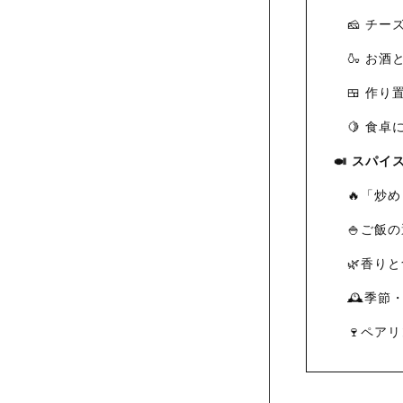
🧀 チ
🍶 お
🍱 作
🍋 食卓
🍛 スパ
🔥「炒
🍚ご飯
🌿香り
🕰️季
🍷ペア