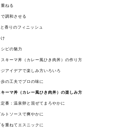
を重ねる
マトで調和させる
げと香りのフィニッシュ
つけ
のレシピの魅力
パイスキーマ丼（カレー風ひき肉丼）の作り方
レンジアイデアで楽しみ方いろいろ
と一歩の工夫でプロの味に
イスキーマ丼（カレー風ひき肉丼）の楽しみ方
ずは定番：温泉卵と混ぜてまろやかに
ーグルトソースで爽やかに
ーブを重ねてエスニックに