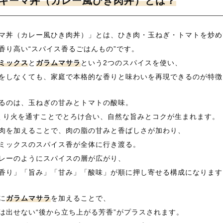
スキーマ丼（カレー風ひき肉丼）とは？
マ丼（カレー風ひき肉丼）」とは、ひき肉・玉ねぎ・トマトを炒め
香り高い“スパイス香るごはんもの”です。
ミックス
と
ガラムマサラ
という2つのスパイスを使い、
をしなくても、家庭で本格的な香りと味わいを再現できるのが特徴
るのは、玉ねぎの甘みとトマトの酸味。
くり火を通すことでとろけ合い、自然な旨みとコクが生まれます。
肉を加えることで、肉の脂の甘みと香ばしさが加わり、
ミックスのスパイス香が全体に行き渡る。
レーのようにスパイスの層が広がり、
香り」「旨み」「甘み」「酸味」が順に押し寄せる構成になります
に
ガラムマサラ
を加えることで、
は出せない“後から立ち上がる芳香”がプラスされます。