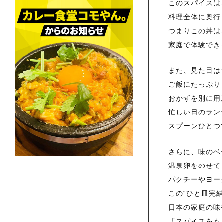
このスパイスは
料理全体に奥行
つまりこの丼は
家庭で体験でき
また、見た目は
ご飯にたっぷり
おかずを別に用
忙しい日のラン
スプーンひとつ
さらに、味のベ
温泉卵をのせて
パクチーやヨー
この“ひと皿完
日本の家庭の味
「スパイスをも