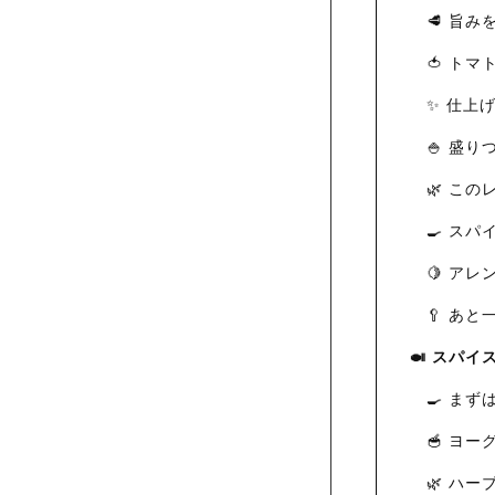
🥩 旨み
🍅 ト
✨ 仕上
🍚 盛り
🌿 こ
🍳 ス
🍋 ア
🥄 あ
🍛 スパ
🍳 ま
🥣 ヨ
🌿 ハ