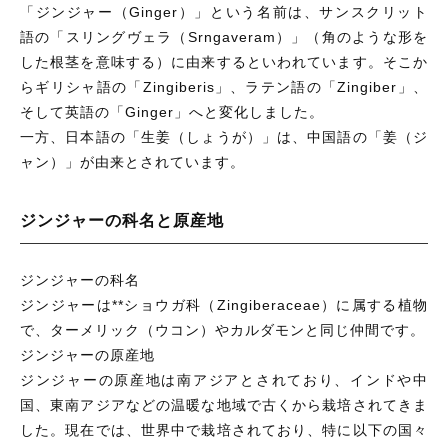
「ジンジャー（Ginger）」という名前は、サンスクリット
語の「スリングヴェラ（Srngaveram）」（角のような形を
した根茎を意味する）に由来するといわれています。そこか
らギリシャ語の「Zingiberis」、ラテン語の「Zingiber」、
そして英語の「Ginger」へと変化しました。
一方、日本語の「生姜（しょうが）」は、中国語の「姜（ジ
ャン）」が由来とされています。
ジンジャーの科名と原産地
ジンジャーの科名
ジンジャーは**ショウガ科（Zingiberaceae）に属する植物
で、ターメリック（ウコン）やカルダモンと同じ仲間です。
ジンジャーの原産地
ジンジャーの原産地は南アジアとされており、インドや中
国、東南アジアなどの温暖な地域で古くから栽培されてきま
した。現在では、世界中で栽培されており、特に以下の国々