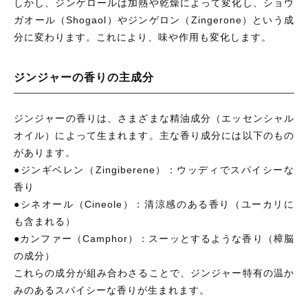
しかし、ジンゲロールは加熱や乾燥によって変化し、ショウ
ガオール（Shogaol）やジンゲロン（Zingerone）という成
分に変わります。これにより、味や作用も変化します。
ジンジャーの香りの主成分
ジンジャーの香りは、さまざまな精油成分（エッセンシャル
オイル）によって生まれます。主な香り成分には以下のもの
があります。
●ジンギベレン（Zingiberene）：ウッディでスパイシーな
香り
●シネオール（Cineole）：清涼感のある香り（ユーカリに
も含まれる）
●カンファー（Camphor）：スーッとするような香り（樟脳
の成分）
これらの成分が組み合わさることで、ジンジャー特有の温か
みのあるスパイシーな香りが生まれます。