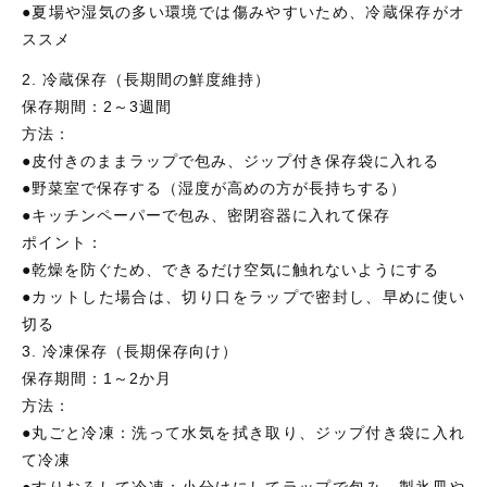
●夏場や湿気の多い環境では傷みやすいため、冷蔵保存がオ
ススメ
2. 冷蔵保存（長期間の鮮度維持）
保存期間：2～3週間
方法：
●皮付きのままラップで包み、ジップ付き保存袋に入れる
●野菜室で保存する（湿度が高めの方が長持ちする）
●キッチンペーパーで包み、密閉容器に入れて保存
ポイント：
●乾燥を防ぐため、できるだけ空気に触れないようにする
●カットした場合は、切り口をラップで密封し、早めに使い
切る
3. 冷凍保存（長期保存向け）
保存期間：1～2か月
方法：
●丸ごと冷凍：洗って水気を拭き取り、ジップ付き袋に入れ
て冷凍
●すりおろして冷凍：小分けにしてラップで包み、製氷皿や