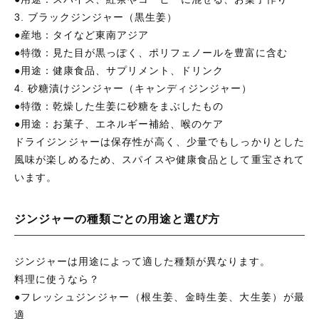
3. ブラックジンジャー（黒生姜）
●産地：タイなど東南アジア
●特徴：見た目が黒っぽく、ポリフェノールを豊富に含む
●用途：健康食品、サプリメント、ドリンク
4. 砂糖漬けジンジャー（キャンディジンジャー）
●特徴：乾燥した生姜に砂糖をまぶしたもの
●用途：お菓子、エネルギー補給、喉のケア
ドライジンジャーは保存性が高く、少量でもしっかりとした
風味が楽しめるため、スパイスや健康食品として重宝されて
います。
ジンジャーの種類ごとの用途と選び方
ジンジャーは用途によって適した種類が異なります。
料理に使うなら？
●フレッシュジンジャー（根生姜、金時生姜、大生姜）が最
適