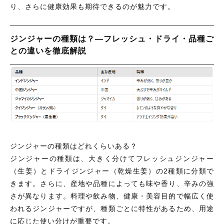
り、さらに健康効果も期待できるのが魅力です。
ジンジャーの種類は？—フレッシュ・ドライ・品種ご
との違いを徹底解説
ジンジャーの種類はどれくらいある？
ジンジャーの種類は、大きく分けてフレッシュジンジャー
（生姜）とドライジンジャー（乾燥生姜）の2種類に分類で
きます。さらに、産地や品種によっても味や香り、辛みの強
さが異なります。料理や飲み物、健康・美容目的で幅広く使
われるジンジャーですが、種類ごとに特性があるため、用途
に応じた使い分けが重要です。