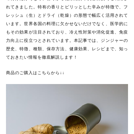
並び順
雑貨
れてきました。特有の香りとピリッとした辛みが特徴で、フ
レッシュ（生）とドライ（乾燥）の形態で幅広く活用されて
新着商品
います。世界各国の料理に欠かせないだけでなく、医学的に
もその効果が注目されており、冷え性対策や消化促進、免疫
セール
力向上に役立つとされています。本記事では、ジンジャーの
歴史、特徴、種類、保存方法、健康効果、レシピまで、知っ
ておきたい情報を徹底解説します！
商品のご購入はこちらから↓↓
当店について
お知らせ
ブログ
ご利用ガイド
お問い合わせ
ログイン