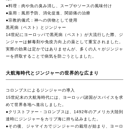
●料理：肉や魚の臭み消し、スープやソースの風味付け
●薬用：風邪予防、消化促進、関節痛の治療
●宗教的儀式：神への供物として使用
黒死病（ペスト）とジンジャー
14世紀にヨーロッパで黒死病（ペスト）が大流行した際、ジ
ンジャーは解毒剤や免疫力向上の薬として重宝されました。
実際の効果は定かではありませんが、多くの人々がジンジャ
ーを摂取することで病気を防ごうとしました。
大航海時代とジンジャーの世界的な広まり
コロンブスによるジンジャーの導入
15世紀末の大航海時代には、ヨーロッパ諸国がスパイスを求
めて世界各地へ進出しました。
●クリストファー・コロンブスは、1492年のアメリカ大陸到
達時にジンジャーをカリブ海に持ち込みました。
●その後、ジャマイカでジンジャーの栽培が始まり、ヨーロ