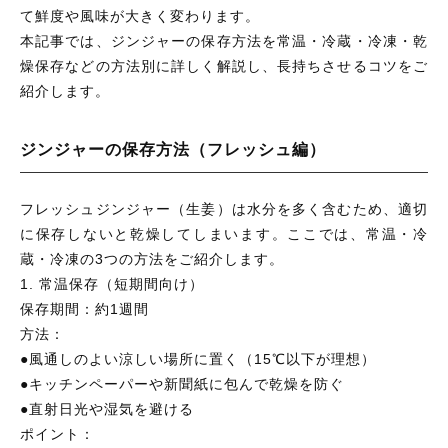
て鮮度や風味が大きく変わります。
本記事では、ジンジャーの保存方法を常温・冷蔵・冷凍・乾
燥保存などの方法別に詳しく解説し、長持ちさせるコツをご
紹介します。
ジンジャーの保存方法（フレッシュ編）
フレッシュジンジャー（生姜）は水分を多く含むため、適切
に保存しないと乾燥してしまいます。ここでは、常温・冷
蔵・冷凍の3つの方法をご紹介します。
1. 常温保存（短期間向け）
保存期間：約1週間
方法：
●風通しのよい涼しい場所に置く（15℃以下が理想）
●キッチンペーパーや新聞紙に包んで乾燥を防ぐ
●直射日光や湿気を避ける
ポイント：