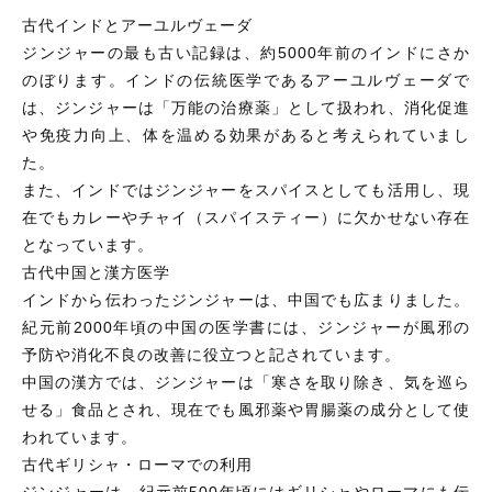
古代インドとアーユルヴェーダ
ジンジャーの最も古い記録は、約5000年前のインドにさか
のぼります。インドの伝統医学であるアーユルヴェーダで
は、ジンジャーは「万能の治療薬」として扱われ、消化促進
や免疫力向上、体を温める効果があると考えられていまし
た。
また、インドではジンジャーをスパイスとしても活用し、現
在でもカレーやチャイ（スパイスティー）に欠かせない存在
となっています。
古代中国と漢方医学
インドから伝わったジンジャーは、中国でも広まりました。
紀元前2000年頃の中国の医学書には、ジンジャーが風邪の
予防や消化不良の改善に役立つと記されています。
中国の漢方では、ジンジャーは「寒さを取り除き、気を巡ら
せる」食品とされ、現在でも風邪薬や胃腸薬の成分として使
われています。
古代ギリシャ・ローマでの利用
ジンジャーは、紀元前500年頃にはギリシャやローマにも伝