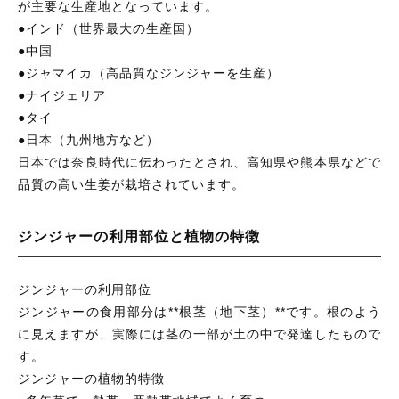
が主要な生産地となっています。
●インド（世界最大の生産国）
●中国
●ジャマイカ（高品質なジンジャーを生産）
●ナイジェリア
●タイ
●日本（九州地方など）
日本では奈良時代に伝わったとされ、高知県や熊本県などで
品質の高い生姜が栽培されています。
ジンジャーの利用部位と植物の特徴
ジンジャーの利用部位
ジンジャーの食用部分は**根茎（地下茎）**です。根のよう
に見えますが、実際には茎の一部が土の中で発達したもので
す。
ジンジャーの植物的特徴