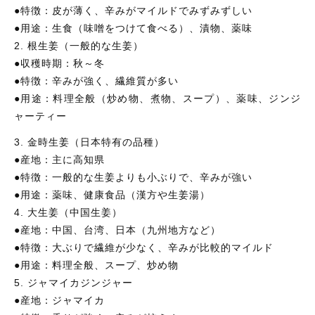
●特徴：皮が薄く、辛みがマイルドでみずみずしい
●用途：生食（味噌をつけて食べる）、漬物、薬味
2. 根生姜（一般的な生姜）
●収穫時期：秋～冬
●特徴：辛みが強く、繊維質が多い
●用途：料理全般（炒め物、煮物、スープ）、薬味、ジンジ
ャーティー
3. 金時生姜（日本特有の品種）
●産地：主に高知県
●特徴：一般的な生姜よりも小ぶりで、辛みが強い
●用途：薬味、健康食品（漢方や生姜湯）
4. 大生姜（中国生姜）
●産地：中国、台湾、日本（九州地方など）
●特徴：大ぶりで繊維が少なく、辛みが比較的マイルド
●用途：料理全般、スープ、炒め物
5. ジャマイカジンジャー
●産地：ジャマイカ