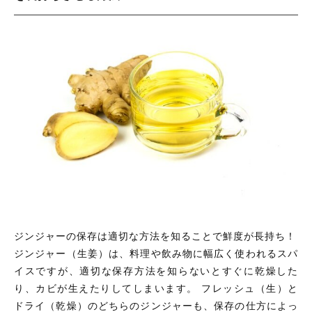
ジンジャーの保存は適切な方法を知ることで鮮度が長持ち！
ジンジャー（生姜）は、料理や飲み物に幅広く使われるスパ
イスですが、適切な保存方法を知らないとすぐに乾燥した
り、カビが生えたりしてしまいます。 フレッシュ（生）と
ドライ（乾燥）のどちらのジンジャーも、保存の仕方によっ